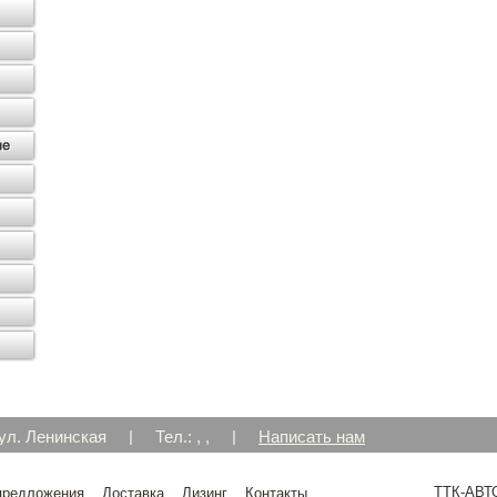
 ул. Ленинская
|
Тел.: , ,
|
Написать нам
ТТК-АВТ
предложения
Доставка
Лизинг
Контакты