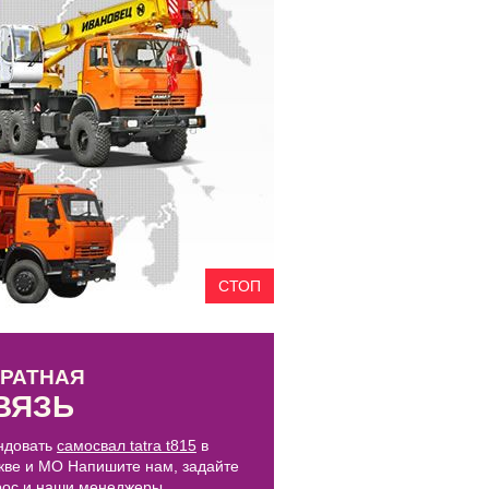
СТОП
РАТНАЯ
ВЯЗЬ
ндовать
самосвал tatra t815
в
кве и МО Напишите нам, задайте
рос и наши менеджеры