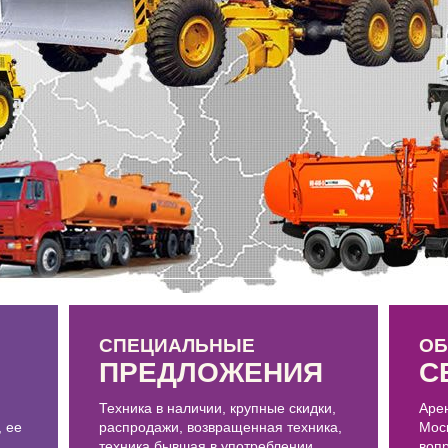
СПЕЦИАЛЬНЫЕ
ОБ
ПРЕДЛОЖЕНИЯ
С
Техника в наличии, крупные скидки,
Аре
, ее
распродажи, возвращенная техника,
Мос
техника бывшая в употреблении.
воп